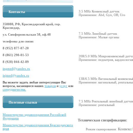
3.5 MHz Конвексный датчик
Контакты
Применение: Abd, Gyn, OB, Uro
350080, РФ, Краснодарский край, гор.
Краснодар,
7.5 MHz Линейный датчик
ул. Симферопольская 58, оф.48
Применение: Малые органы
телефоны для связи:
8 (952) 877-07-20
8 (861) 290-01-53
20R/5.0 MHz Микроконвексный датч
Применение: педиатрия, кардиология
8 (928) 044-42-89
ingmed@yandex.ru
injmed@yandex.ru
13R/6.5 MHz Вагинальный конвексны
Вы можете задать любые интересующие Вас
Применение: вагинальный, ректальны
вопросы, касающиеся наших
товаров
и
услуг
или
сотрудничества.
7.5 MHz Ректальный линейный датчи
Полезные ссылки
Применение: ректальный
Министерство здравоохранения Российской
Федерации
Техническая спецификация:
Министерство здравоохранения Краснодарского
края
Конвекс
Режим сканирования: