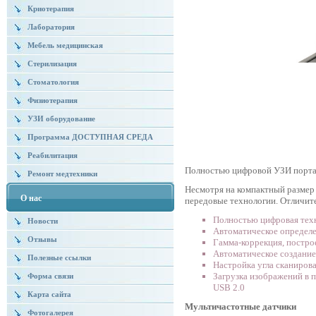
Криотерапия
Лаборатория
Мебель медицинская
Стерилизация
Стоматология
Физиотерапия
УЗИ оборудование
Программа ДОСТУПНАЯ СРЕДА
Реабилитация
Полностью цифровой УЗИ портат
Ремонт медтехники
Несмотря на компактный размер и
О нас
передовые технологии. Отличит
Полностью цифровая тех
Новости
Автоматическое определе
Отзывы
Гамма-коррекция, постро
Автоматическое создание
Полезные ссылки
Настройка угла сканирова
Загрузка изображений в 
Форма связи
USB 2.0
Карта сайта
Мультичастотные датчики
Фотогалерея