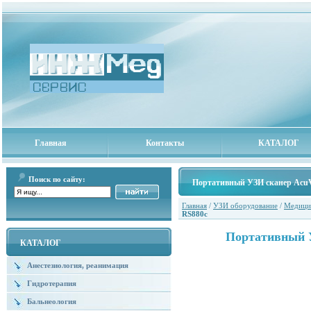
Главная
Контакты
КАТАЛОГ
Поиск по сайту:
Портативный УЗИ сканер AcuV
Главная
/
УЗИ оборудование
/
Медици
RS880c
Портативный У
КАТАЛОГ
Анестезиология, реанимация
Гидротерапия
Бальнеология