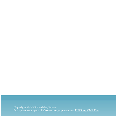
Copyright © ООО ИнжМедСервис
Все права защищены. Работает под управлением
PHPShop CMS Free