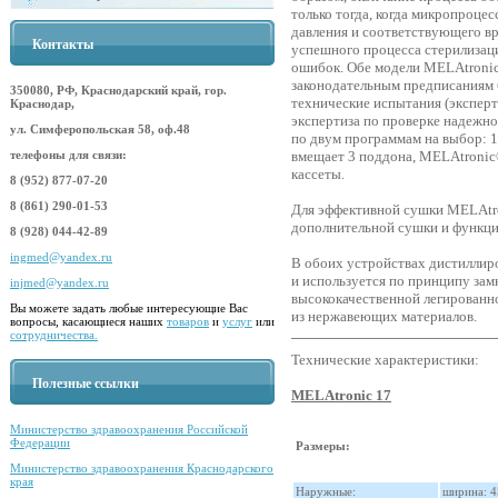
только тогда, когда микропроце
давления и соответствующего вр
Контакты
успешного процесса стерилизаци
ошибок. Обе модели MELAtroni
законодательным предписаниям 
350080, РФ, Краснодарский край, гор.
технические испытания (эксперт
Краснодар,
экспертиза по проверке надежн
ул. Симферопольская 58, оф.48
по двум программам на выбор: 1
телефоны для связи:
вмещает 3 поддона, MELAtronic
кассеты.
8 (952) 877-07-20
8 (861) 290-01-53
Для эффективной сушки MELAtr
дополнительной сушки и функци
8 (928) 044-42-89
ingmed@yandex.ru
В обоих устройствах дистиллир
и используется по принципу замк
injmed@yandex.ru
высококачественной легированно
Вы можете задать любые интересующие Вас
из нержавеющих материалов.
вопросы, касающиеся наших
товаров
и
услуг
или
сотрудничества.
Технические характеристики:
Полезные ссылки
MELAtronic 17
Министерство здравоохранения Российской
Федерации
Размеры:
Министерство здравоохранения Краснодарского
края
Наружные:
ширина: 4