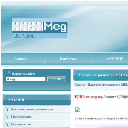
Главная
Контакты
КАТАЛОГ
Поиск по сайту:
Паровой стерилизатор MELAG
Главная
/
Паровой стерилизатор ME
ЦЕНА по запросу.
Звоните
8(928)0
КАТАЛОГ
Анестезиология, реанимация
Гидротерапия
с системой подачи воды самот
Бальнеология