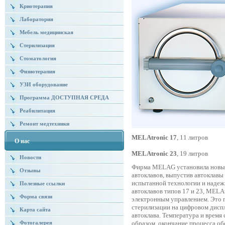
Криотерапия
Лаборатория
Мебель медицинская
Стерилизация
Стоматология
Физиотерапия
УЗИ оборудование
Программа ДОСТУПНАЯ СРЕДА
Реабилитация
Ремонт медтехники
MELAtronic 17
, 11 литров
О нас
MELAtronic 23
, 19 литров
Новости
Фирма MELAG установила новые 
Отзывы
автоклавов, выпустив автоклав
испытанной технологии и надеж
Полезные ссылки
автоклавов типов 17 и 23, MEL
Форма связи
электронным управлением. Это 
стерилизации на цифровом диспл
Карта сайта
автоклава. Температура и время
Фотогалерея
образом, окончание процесса об