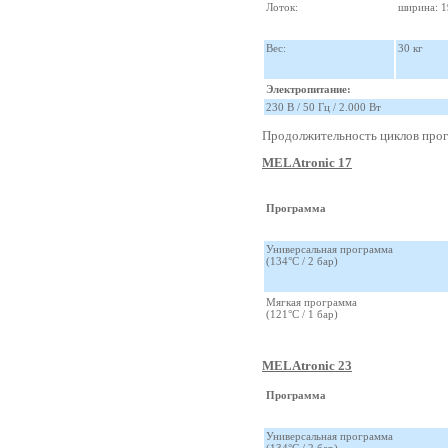
Лоток:
ширина: 19
Вес:
30 кг
Электропитание:
230 В / 50 Гц / 2.000 Вт
Продолжительность циклов про
MELAtronic 17
Программа
Универсальная программа
(134°C / 2 бар)
Мягкая программа
(121°C / 1 бар)
MELAtronic 23
Программа
Универсальная программа