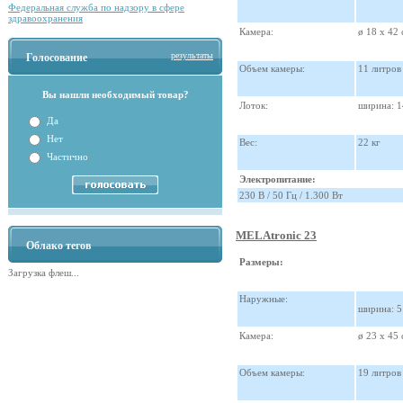
Федеральная служба по надзору в сфере
здравоохранения
Камера:
ø 18 x 42 
результаты
Голосование
Объем камеры:
11 литров
Вы нашли необходимый товар?
Лоток:
ширина: 14
Да
Нет
Вес:
22 кг
Частично
Электропитание:
230 В / 50 Гц / 1.300 Вт
MELAtronic 23
Облако тегов
Размеры:
Загрузка флеш...
Наружные:
ширина: 5
Камера:
ø 23 x 45 
Объем камеры:
19 литров