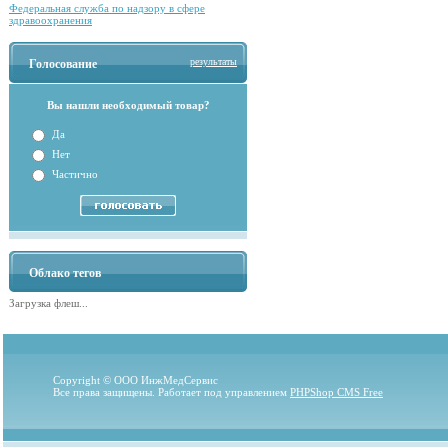
Федеральная служба по надзору в сфере
здравоохранения
результаты
Голосование
Вы нашли необходимый товар?
Да
Нет
Частично
Облако тегов
Загрузка флеш...
Copyright © ООО ИнжМедСервис
Все права защищены. Работает под управлением
PHPShop CMS Free