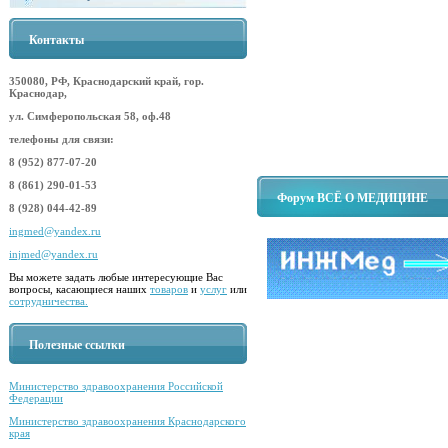
Контакты
350080, РФ, Краснодарский край, гор.
Краснодар,
ул. Симферопольская 58, оф.48
телефоны для связи:
8 (952) 877-07-20
8 (861) 290-01-53
Форум ВСЁ О МЕДИЦИНЕ
8 (928) 044-42-89
ingmed@yandex.ru
injmed@yandex.ru
Вы можете задать любые интересующие Вас
вопросы, касающиеся наших
товаров
и
услуг
или
сотрудничества.
Полезные ссылки
Министерство здравоохранения Российской
Федерации
Министерство здравоохранения Краснодарского
края