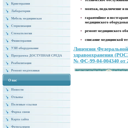
Криотерапия
монтаж, подключение и в
Лаборатория
гарантийное и постгаран
Мебель медицинская
медицинского оборудова
Стерилизация
ремонт медицинского об
Стоматология
списание медицинской те
Физиотерапия
Лицензия Федеральной 
УЗИ оборудование
здравоохранения (Р
Программа ДОСТУПНАЯ СРЕДА
№ ФС-99-04-004340 от 2
Реабилитация
Ремонт медтехники
О нас
Новости
Отзывы
Полезные ссылки
Форма связи
Карта сайта
Фотогалерея