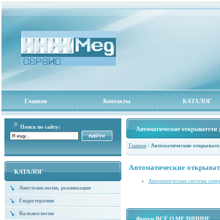
Главная
Контакты
КАТАЛОГ
Поиск по сайту:
Автоматические открыватели 
Главная
/
Автоматические открывате
Автоматические открыват
КАТАЛОГ
Автоматическая система откр
Анестезиология, реанимация
Гидротерапия
Бальнеология
Форум ВСЁ О МЕДИЦИНЕ