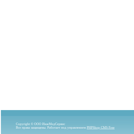
Copyright © ООО ИнжМедСервис
Все права защищены. Работает под управлением
PHPShop CMS Free