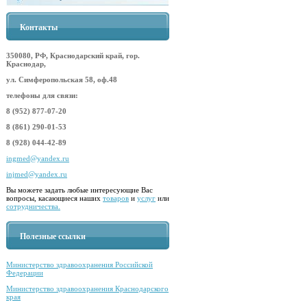
Контакты
350080, РФ, Краснодарский край, гор.
Краснодар,
ул. Симферопольская 58, оф.48
телефоны для связи:
8 (952) 877-07-20
8 (861) 290-01-53
8 (928) 044-42-89
ingmed@yandex.ru
injmed@yandex.ru
Вы можете задать любые интересующие Вас
вопросы, касающиеся наших
товаров
и
услуг
или
сотрудничества.
Полезные ссылки
Министерство здравоохранения Российской
Федерации
Министерство здравоохранения Краснодарского
края