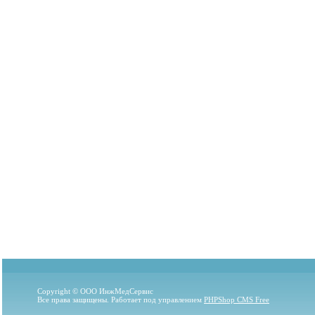
Copyright © ООО ИнжМедСервис
Все права защищены. Работает под управлением
PHPShop CMS Free