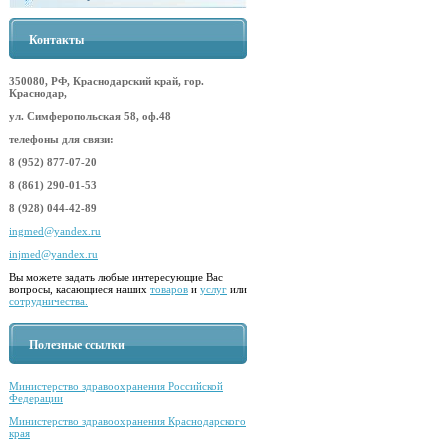
Контакты
350080, РФ, Краснодарский край, гор.
Краснодар,
ул. Симферопольская 58, оф.48
телефоны для связи:
8 (952) 877-07-20
8 (861) 290-01-53
8 (928) 044-42-89
ingmed@yandex.ru
injmed@yandex.ru
Вы можете задать любые интересующие Вас
вопросы, касающиеся наших
товаров
и
услуг
или
сотрудничества.
Полезные ссылки
Министерство здравоохранения Российской
Федерации
Министерство здравоохранения Краснодарского
края