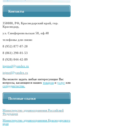
Контакты
350080, РФ, Краснодарский край, гор.
Краснодар,
ул. Симферопольская 58, оф.48
телефоны для связи:
8 (952) 877-07-20
8 (861) 290-01-53
8 (928) 044-42-89
ingmed@yandex.ru
injmed@yandex.ru
Вы можете задать любые интересующие Вас
вопросы, касающиеся наших
товаров
и
услуг
или
сотрудничества.
Полезные ссылки
Министерство здравоохранения Российской
Федерации
Министерство здравоохранения Краснодарского
края