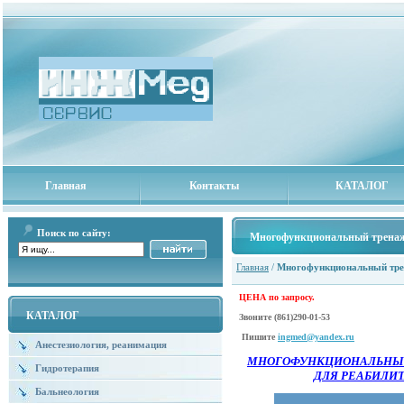
Главная
Контакты
КАТАЛОГ
Поиск по сайту:
Многофункциональный трена
Главная
/
Многофункциональный тр
ЦЕНА по запросу.
КАТАЛОГ
Звоните
(861)290-01-53
Пишите
ingmed@yandex.ru
Анестезиология, реанимация
МНОГОФУНКЦИОНАЛЬНЫ
Гидротерапия
ДЛЯ РЕАБИЛИ
Бальнеология