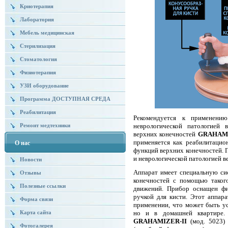
Криотерапия
Лаборатория
Мебель медицинская
Стерилизация
Стоматология
Физиотерапия
УЗИ оборудование
Программа ДОСТУПНАЯ СРЕДА
Реабилитация
Рекомендуется к применени
Ремонт медтехники
неврологической патологией 
верхних конечностей
GRAHAMI
применяется как реабилитацио
О нас
функций верхних конечностей. 
и неврологической патологией в
Новости
Аппарат имеет специальную си
Отзывы
конечностей с помощью таког
Полезные ссылки
движений. Прибор оснащен фи
ручкой для кисти. Этот аппара
Форма связи
применении, что может быть ус
Карта сайта
но и в домашней квартире. 
GRAHAMIZER-II
(мод. 5023)
Фотогалерея