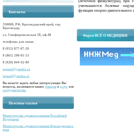
(лечебной физкультуры), при 
уменьшаются болевые ощущен
функции опорно-двигательного 
Контакты
350080, РФ, Краснодарский край, гор.
Краснодар,
ул. Симферопольская 58, оф.48
Форум ВСЁ О МЕДИЦИНЕ
телефоны для связи:
8 (952) 877-07-20
8 (861) 290-01-53
8 (928) 044-42-89
ingmed@yandex.ru
injmed@yandex.ru
Вы можете задать любые интересующие Вас
вопросы, касающиеся наших
товаров
и
услуг
или
сотрудничества.
Полезные ссылки
Министерство здравоохранения Российской
Федерации
Министерство здравоохранения Краснодарского
края