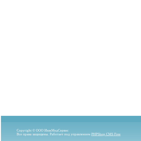
Copyright © ООО ИнжМедСервис
Все права защищены. Работает под управлением
PHPShop CMS Free