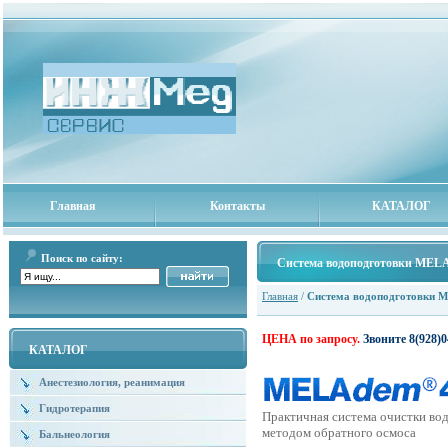
Главная
Контакты
КАТАЛОГ
Поиск по сайту:
Система водоподготовки MEL
Главная
/
Система водоподготовки 
ЦЕНА по запросу.
Звоните
8(928)0
КАТАЛОГ
Анестезиология, реанимация
Гидротерапия
Практичная система очистки во
методом обратного осмоса
Бальнеология