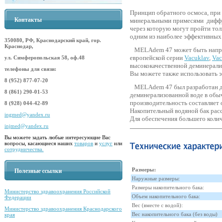
Принцип обратного осмоса, при 
Контакты
минеральными примесями диффу
через которую могут пройти тол
одним из наиболее эффективных
350080, РФ, Краснодарский край, гор.
Краснодар,
MELAdem 47 может быть напр
европейской серии
Vacuklav
,
Vac
ул. Симферопольская 58, оф.48
высококачественной деминерали
телефоны для связи:
Вы можете также использовать э
8 (952) 877-07-20
MELAdem 47 был разработан дл
8 (861) 290-01-53
деминерализованной воде в обы
производительность составляет 
8 (928) 044-42-89
Накопительный водяной бак расс
ingmed@yandex.ru
Для обеспечения большего коли
injmed@yandex.ru
Вы можете задать любые интересующие Вас
вопросы, касающиеся наших
товаров
и
услуг
или
сотрудничества.
Размеры:
Полезные ссылки
Наружные размеры:
Размеры накопительного бака:
Министерство здравоохранения Российской
Объем накопительного бака:
Федерации
Вес (вместе с водой):
Министерство здравоохранения Краснодарского
Вес накопительного бака (без воды)
края