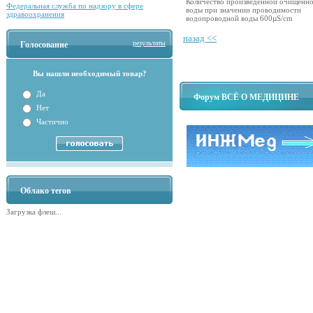
Количество произведенной очищенн
Федеральная служба по надзору в сфере
воды при значении проводимости
здравоохранения
водопроводной воды 600µS/cm
назад <<
результаты
Голосование
Вы нашли необходимый товар?
Да
Форум ВСЁ О МЕДИЦИНЕ
Нет
Частично
Облако тегов
Загрузка флеш...