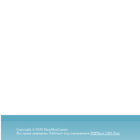
Copyright © ООО ИнжМедСервис
Все права защищены. Работает под управлением
PHPShop CMS Free