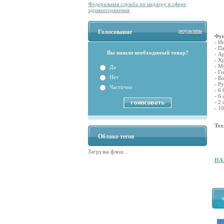
Федеральная служба по надзору в сфере
здравоохранения
результаты
Голосование
Фун
- И
- П
Вы нашли необходимый товар?
- А
- Х
- M
Да
- Г
Нет
- В
- Р
Частично
- 6
- 6
-
- 1
Tех
Облако тегов
Загрузка флеш...
НА