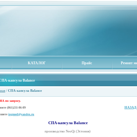
КАТАЛОГ
Прайс
Ремонт м
СПА-капсула Balance
вная
/
СПА-капсула Balance
А по запросу.
НАЗАД
оните
(861)211-86-89
шите
ingmed@yandex.ru
СПА-капсула Balance
производство NeoQi (Эстония)