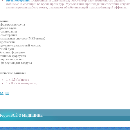
Музыкотерапия.
Встроенный в СПА-капсулу МР3-плеер даёт возможность слушать
любимые композиции во время процедур. Музыкальные произведения способны исцелят
активизировать работу мозга, оказывают обезболивающий и расслабляющий эффекты.
кции:
нфракрасная сауна
аровая сауна
роматерапия
ромотерапия
узыкальная система (MP3-плеер)
идромассаж
оздушно-пузырьковый массаж
учной душ
 боковых форсунoк
 спинных форсунoк
 2 форсунки для ног
0 форсунок для воздуха
нические данные:
1 x 1.5kW насос
1 x 0.7kW компрессор
ЗАД<<
Форум ВСЁ О МЕДИЦИНЕ