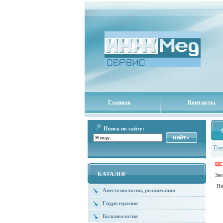
Главная
Контакты
Поиск по сайту:
Гла
ЦЕН
КАТАЛОГ
Зв
Пи
Анестезиология, реанимация
Гидротерапия
Бальнеология