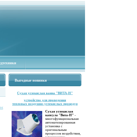
едтехники
Выгодные новинки
Сухая углекислая ванна "ВИТА-Н"
устройство для проведения
тепловых воздушно-углекислых процедур
<<
Сухая углекислая
капсула "Вита-Н"
-
многофункциональная
автоматизированная
установка с
оригинальным
процессом воздействия,
улучшающим