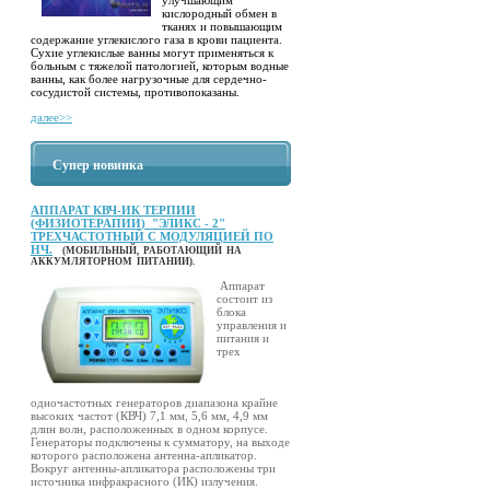
кислородный обмен в
тканях и повышающим
содержание углекислого газа в крови пациента.
Сухие углекислые ванны могут применяться к
больным с тяжелой патологией, которым водные
ванны, как более нагрузочные для сердечно-
сосудистой системы, противопоказаны.
далее>>
Супер новинка
АППАРАТ КВЧ-ИК ТЕРПИИ
(ФИЗИОТЕРАПИИ) "ЭЛИКС - 2"
ТРЕХЧАСТОТНЫЙ С МОДУЛЯЦИЕЙ ПО
НЧ.
(МОБИЛЬНЫЙ, РАБОТАЮЩИЙ НА
АККУМЛЯТОРНОМ ПИТАНИИ).
Аппарат
состоит из
блока
управления и
питания и
трех
одночастотных генераторов диапазона крайне
высоких частот (КВЧ) 7,1 мм, 5,6 мм, 4,9 мм
длин волн, расположенных в одном корпусе.
Генераторы подключены к сумматору, на выходе
которого расположена антенна-апликатор.
Вокруг антенны-апликатора расположены три
источника инфракрасного (ИК) излучения.