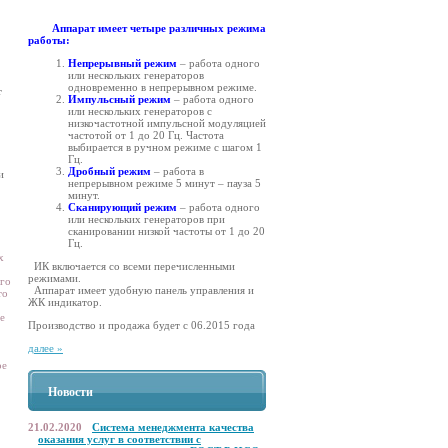
Аппарат имеет
четыре различных режима
работы:
Непрерывный режим
– работа одного
или нескольких генераторов
одновременно в непрерывном режиме.
т
Импульсный режим
– работа одного
или нескольких генераторов с
низкочастотной импульсной модуляцией
частотой от 1 до 20 Гц. Частота
выбирается в ручном режиме с шагом 1
Гц.
Дробный режим
– работа в
и
непрерывном режиме 5 минут – пауза 5
минут.
Сканирующий режим
– работа одного
или нескольких генераторов при
сканировании низкой частоты от 1 до 20
Гц.
х
ИК включается со всеми перечисленными
режимами.
ого
Аппарат имеет удобную панель управления и
то
ЖК индикатор.
е
Производство и продажа будет с 06.2015 года
далее »
ое
Новости
21.02.2020
Система менеджмента качества
оказания услуг в соответствии с