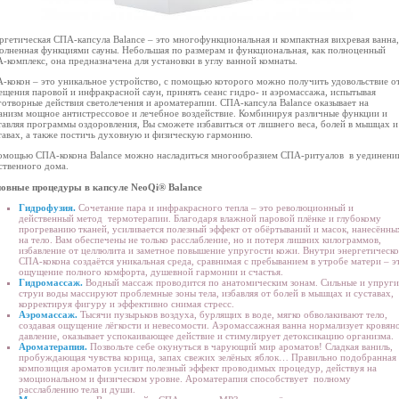
ргетическая СПА-капсула Balance – это многофункциональная и компактная вихревая ванна,
олненная функциями сауны. Небольшая по размерам и функциональная, как полноценный
-комплекс, она предназначена для установки в углу ванной комнаты.
-кокон – это уникальное устройство, с помощью которого можно получить удовольствие о
ещения паровой и инфракрасной саун, принять сеанс гидро- и аэромассажа, испытывая
готворные действия светолечения и ароматерапии. СПА-капсула Balance оказывает на
анизм мощное антистрессовое и лечебное воздействие. Комбинируя различные функции и
тавляя программы оздоровления, Вы сможете избавиться от лишнего веса, болей в мышцах и
тавах, а также постичь духовную и физическую гармонию.
омощью СПА-кокона Balance можно насладиться многообразием СПА-ритуалов в уединени
ственного дома.
овные процедуры в капсуле
NeoQi
®
Balance
Гидрофузия.
Сочетание пара и инфракрасного тепла – это революционный и
действенный метод термотерапии. Благодаря влажной паровой плёнке и глубокому
прогреванию тканей, усиливается полезный эффект от обёртываний и масок, нанесённы
на тело. Вам обеспечены не только расслабление, но и потеря лишних килограммов,
избавление от целлюлита и заметное повышение упругости кожи. Внутри энергетическ
СПА-кокона создаётся уникальная среда, сравнимая с пребыванием в утробе матери – э
ощущение полного комфорта, душевной гармонии и счастья.
Гидромассаж.
Водный массаж проводится по анатомическим зонам. Сильные и упруги
струи воды массируют проблемные зоны тела, избавляя от болей в мышцах и суставах,
корректируя фигуру и эффективно снимая стресс.
Аэромассаж.
Тысячи пузырьков воздуха, бурлящих в воде, мягко обволакивают тело,
создавая ощущение лёгкости и невесомости. Аэромассажная ванна нормализует кровян
давление, оказывает успокаивающее действие и стимулирует детоксикацию организма.
Ароматерапия.
Позвольте себе окунуться в чарующий мир ароматов! Сладкая ваниль,
пробуждающая чувства корица, запах свежих зелёных яблок… Правильно подобранная
композиция ароматов усилит полезный эффект проводимых процедур, действуя на
эмоциональном и физическом уровне. Ароматерапия способствует полному
расслаблению тела и души.