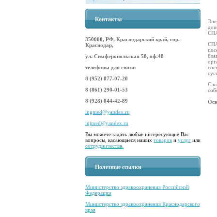
Контакты
Эне
доп
СПА
350080, РФ, Краснодарский край, гор.
СПА
Краснодар,
пос
бла
ул. Симферопольская 58, оф.48
орг
сос
телефоны для связи:
сус
8 (952) 877-07-20
С п
8 (861) 290-01-53
соб
8 (928) 044-42-89
Осн
ingmed@yandex.ru
injmed@yandex.ru
Вы можете задать любые интересующие Вас
вопросы, касающиеся наших
товаров
и
услуг
или
сотрудничества.
Полезные ссылки
Министерство здравоохранения Российской
Федерации
Министерство здравоохранения Краснодарского
края