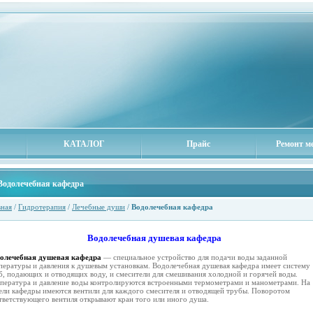
КАТАЛОГ
Прайс
Ремонт м
Водолечебная кафедра
вная
/
Гидротерапия
/
Лечебные души
/
Водолечебная кафедра
Водолечебная душевая кафедра
олечебная душевая кафедра
— специальное устройство для подачи воды заданной
пературы и давления к душевым установкам. Водолечебная душевая кафедра имеет систему
б, подающих и отводящих воду, и смесители для смешивания холодной и горячей воды.
пература и давление воды контролируются встроенными термометрами и манометрами. На
ели кафедры имеются вентили для каждого смесителя и отводящей трубы. Поворотом
тветствующего вентиля открывают кран того или иного душа.