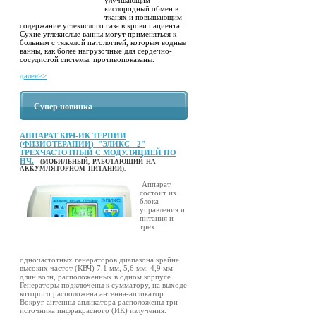
кислородный обмен в
тканях и повышающим
содержание углекислого газа в крови пациента.
Сухие углекислые ванны могут применяться к
больным с тяжелой патологией, которым водные
ванны, как более нагрузочные для сердечно-
сосудистой системы, противопоказаны.
далее>>
Супер новинка
АППАРАТ КВЧ-ИК ТЕРПИИ
(ФИЗИОТЕРАПИИ) "ЭЛИКС - 2"
ТРЕХЧАСТОТНЫЙ С МОДУЛЯЦИЕЙ ПО
НЧ.
(МОБИЛЬНЫЙ, РАБОТАЮЩИЙ НА
АККУМЛЯТОРНОМ ПИТАНИИ).
Аппарат
состоит из
блока
управления и
питания и
трех
одночастотных генераторов диапазона крайне
высоких частот (КВЧ) 7,1 мм, 5,6 мм, 4,9 мм
длин волн, расположенных в одном корпусе.
Генераторы подключены к сумматору, на выходе
которого расположена антенна-апликатор.
Вокруг антенны-апликатора расположены три
источника инфракрасного (ИК) излучения.