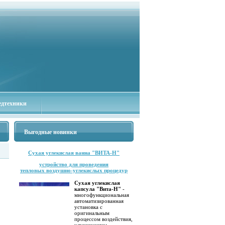
едтехники
Выгодные новинки
Сухая углекислая ванна "ВИТА-Н"
устройство для проведения
тепловых воздушно-углекислых процедур
Сухая углекислая
капсула "Вита-Н"
-
многофункциональная
автоматизированная
установка с
оригинальным
процессом воздействия,
улучшающим