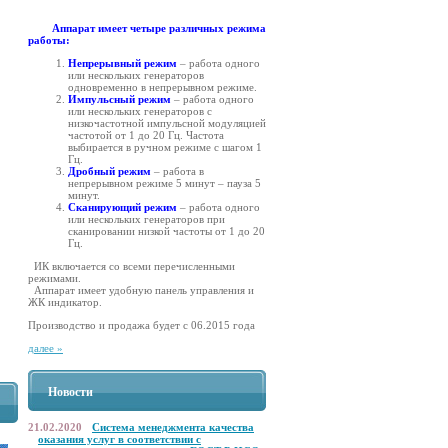
Аппарат имеет
четыре различных режима
работы:
Непрерывный режим
– работа одного
или нескольких генераторов
одновременно в непрерывном режиме.
Импульсный режим
– работа одного
или нескольких генераторов с
низкочастотной импульсной модуляцией
частотой от 1 до 20 Гц. Частота
выбирается в ручном режиме с шагом 1
Гц.
Дробный режим
– работа в
непрерывном режиме 5 минут – пауза 5
минут.
Сканирующий режим
– работа одного
или нескольких генераторов при
сканировании низкой частоты от 1 до 20
Гц.
ИК включается со всеми перечисленными
режимами.
Аппарат имеет удобную панель управления и
ЖК индикатор.
Производство и продажа будет с 06.2015 года
далее »
Новости
21.02.2020
Система менеджмента качества
оказания услуг в соответствии с