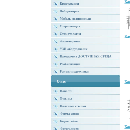
Ка
Криотерапия
Лаборатория
Мебель медицинская
Стерилизация
Стоматология
Ка
Физиотерапия
УЗИ оборудование
Программа ДОСТУПНАЯ СРЕДА
Реабилитация
Ремонт медтехники
О нас
Ка
Новости
Отзывы
Полезные ссылки
Форма связи
Карта сайта
Ка
Фотогалерея