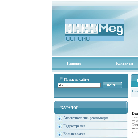
Главная
Контакты
Поиск по сайту:
Гла
КАТАЛОГ
Вод
тем
Анестезиология, реанимация
тру
Тем
Гидротерапия
пан
соо
Бальнеология