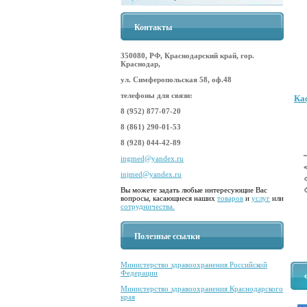
Контакты
350080, РФ, Краснодарский край, гор.
Краснодар,
ул. Симферопольская 58, оф.48
телефоны для связи:
Ка
8 (952) 877-07-20
8 (861) 290-01-53
8 (928) 044-42-89
ingmed@yandex.ru
injmed@yandex.ru
Вы можете задать любые интересующие Вас
вопросы, касающиеся наших
товаров
и
услуг
или
сотрудничества.
Полезные ссылки
Министерство здравоохранения Российской
Федерации
Министерство здравоохранения Краснодарского
края