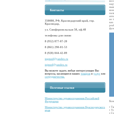
вос
нар
мыш
Контакты
кон
пал
апп
не 
350080, РФ, Краснодарский край, гор.
как
Краснодар,
реа
фун
ул. Симферопольская 58, оф.48
телефоны для связи:
8 (952) 877-07-20
8 (861) 290-01-53
8 (928) 044-42-89
ingmed@yandex.ru
injmed@yandex.ru
Вы можете задать любые интересующие Вас
вопросы, касающиеся наших
товаров
и
услуг
или
сотрудничества.
Полезные ссылки
Министерство здравоохранения Российской
Ком
Федерации
• Т
Министерство здравоохранения Краснодарского
• У
края
• С