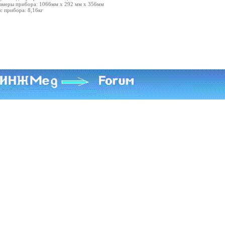
азмеры прибора: 1066мм х 292 мм х 356мм
ес прибора: 8,16кг
Форум ВСЁ О МЕДИЦИНЕ