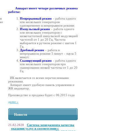
Аппарат имеет
четыре различных режима
работы:
Непрерывный режим
– работа одного
ен
или нескольких генераторов
же
одновременно в непрерывном режиме.
Импульсный режим
– работа одного
или нескольких генераторов с
низкочастотной импульсной модуляцией
частотой от 1 до 20 Гц. Частота
выбирается в ручном режиме с шагом 1
Гц.
Дробный режим
– работа в
непрерывном режиме 5 минут – пауза 5
минут.
Сканирующий режим
– работа одного
или нескольких генераторов при
сканировании низкой частоты от 1 до 20
Гц.
ИК включается со всеми перечисленными
режимами.
Аппарат имеет удобную панель управления и
ЖК индикатор.
Производство и продажа будет с 06.2015 года
далее »
Новости
21.02.2020
Система менеджмента качества
оказания услуг в соответствии с