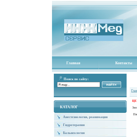
Главная
Контакты
Поиск по сайту:
Гла
ЦЕН
КАТАЛОГ
Зв
Пи
Анестезиология, реанимация
Гидротерапия
Бальнеология