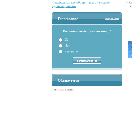
Федеральная служба по надзору в сфере
• Р
здравоохранения
• В
результаты
Голосование
Вы нашли необходимый товар?
Да
Нет
Частично
Облако тегов
Загрузка флеш...