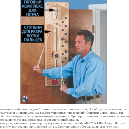
имальная реабилитация для больных, перенесших мастэктомию. Прибор предназначен для
ндартных и индивидуальных реабилитационных упражнений. Оснащен устройством для
работки пальцев с 22-мя специальными ступенями. Прибор изготовлен из высококачественн
ированного дерева, элегантный и эргономичный дизайн.
гофункциональный тренажер для верхних конечностей
GRAHAMIZER-I
(мод. 5026) – эт
арат механотерапии, применяется как реабилитационное оборудования для лечения и