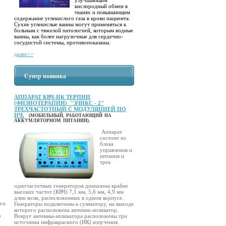
кислородный обмен в
тканях и повышающим
содержание углекислого газа в крови пациента.
Сухие углекислые ванны могут применяться к
больным с тяжелой патологией, которым водные
ванны, как более нагрузочные для сердечно-
сосудистой системы, противопоказаны.
далее>>
Супер новинка
АППАРАТ КВЧ-ИК ТЕРПИИ
(ФИЗИОТЕРАПИИ) "ЭЛИКС - 2"
ТРЕХЧАСТОТНЫЙ С МОДУЛЯЦИЕЙ ПО
НЧ.
(МОБИЛЬНЫЙ, РАБОТАЮЩИЙ НА
АККУМЛЯТОРНОМ ПИТАНИИ).
Аппарат
состоит из
блока
управления и
питания и
трех
одночастотных генераторов диапазона крайне
высоких частот (КВЧ) 7,1 мм, 5,6 мм, 4,9 мм
длин волн, расположенных в одном корпусе.
ого
Генераторы подключены к сумматору, на выходе
которого расположена антенна-апликатор.
о
Вокруг антенны-апликатора расположены три
источника инфракрасного (ИК) излучения.