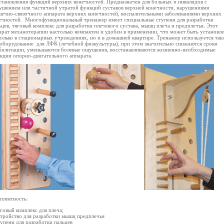
становления функций верхних конечностей. Предназначен для больных и инвалидов с
ушением или частичной утратой функций суставов верхней конечности, нарушениями
ечно-связочного аппарата верхних конечностей, воспалительными заболеваниями верхних
ечностей. Многофункциональный тренажер имеет специальные ступени для разработки
ьцев, тяговый комплекс для разработки плечевого сустава, мышц плеча и предплечья. Этот
арат механотерапии настолько компактен и удобен в применении, что может быть установл
только в стационарных учреждениях, но и в домашней квартире. Тренажер используется так
 оборудование для ЛФК (лечебной физкультуры), при этом значительно снижаются сроки
билитации, уменьшаются болевые ощущения, восстанавливаются жизненно-необходимые
кции опорно-двигательного аппарата.
плектность:
яговый комплекс для плеча;
стройство для разработки мышц предплечья
тупени для разработки пальцев