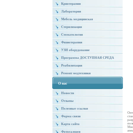
Криотерапия
Лаборатория
Мебель медицинская
Стерилизация
Стоматология
Физиотерапия
УЗИ оборудование
Программа ДОСТУПНАЯ СРЕДА
Реабилитация
Ремонт медтехники
О нас
Новости
Отзывы
Полезные ссылки
Опт
Форма связи
ста
раз
пол
Карта сайта
Мно
апп
Фотогалерея