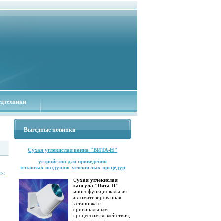
едтехники
Выгодные новинки
Сухая углекислая ванна "ВИТА-Н"
устройство для проведения
тепловых воздушно-углекислых процедур
<<
Сухая углекислая
капсула "Вита-Н"
-
многофункциональная
автоматизированная
установка с
оригинальным
процессом воздействия,
улучшающим