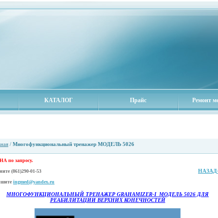
КАТАЛОГ
Прайс
Ремонт м
Многофункциональный тренажер МОДЕЛЬ 5026
вная
/
Многофункциональный тренажер МОДЕЛЬ 5026
А по запросу.
НАЗАД
оните
(861)290-01-53
шите
ingmed@yandex.ru
МНОГОФУНКЦИОНАЛЬНЫЙ ТРЕНАЖЕР
GRAHAMIZER-I
МОДЕЛЬ 5026 ДЛЯ
РЕАБИЛИТАЦИИ ВЕРХНИХ КОНЕЧНОСТЕЙ