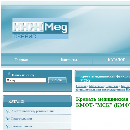
Главная
Контакты
КАТАЛОГ
Поиск по сайту:
Кровать медицинская функц
МСК)
Главная
/
Мебель медицинская
/
Крова
функциональная трехсекционная
Кровать медицинская
КАТАЛОГ
КМФТ-"МСК" (КМФТ
Анестезиология, реанимация
Гидротерапия
Бальнеология