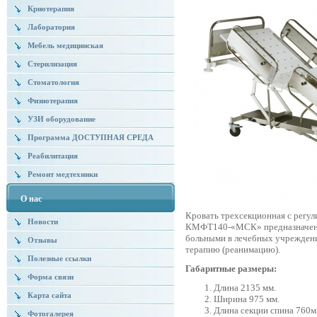
Криотерапия
Лаборатория
Мебель медицинская
Стерилизация
Стоматология
Физиотерапия
УЗИ оборудование
Программа ДОСТУПНАЯ СРЕДА
Реабилитация
Ремонт медтехники
О нас
Кровать трехсекционная с регу
Новости
КМФТ140-«МСК» предназначена 
больными в лечебных учрежден
Отзывы
терапию (реанимацию).
Полезные ссылки
Габаритные размеры:
Форма связи
Длина 2135 мм.
Карта сайта
Ширина 975 мм.
Длина секции спина 760м
Фотогалерея