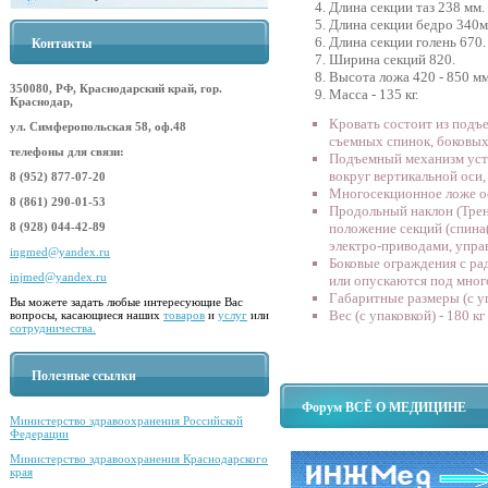
Длина секции таз 238 мм.
Длина секции бедро 340м
Длина секции голень 670.
Контакты
Ширина секций 820.
Высота ложа 420 - 850 мм
350080, РФ, Краснодарский край, гор.
Масса - 135 кг.
Краснодар,
Кровать состоит из подъ
ул. Симферопольская 58, оф.48
съемных спинок, боковых
телефоны для связи:
Подъемный механизм уст
вокруг вертикальной оси,
8 (952) 877-07-20
Многосекционное ложе о
8 (861) 290-01-53
Продольный наклон (Тренд
8 (928) 044-42-89
положение секций (спина(
электро-приводами, упра
ingmed@yandex.ru
Боковые ограждения с р
injmed@yandex.ru
или опускаются под мног
Габаритные размеры (с у
Вы можете задать любые интересующие Вас
Вес (с упаковкой) - 180 кг
вопросы, касающиеся наших
товаров
и
услуг
или
сотрудничества.
Полезные ссылки
Форум ВСЁ О МЕДИЦИНЕ
Министерство здравоохранения Российской
Федерации
Министерство здравоохранения Краснодарского
края