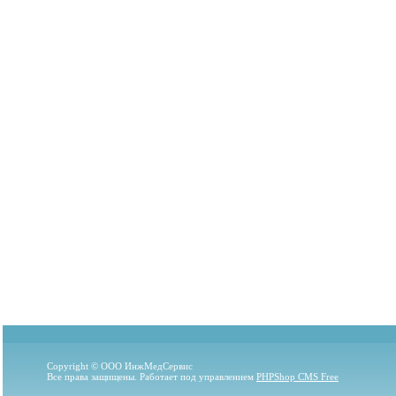
Copyright © ООО ИнжМедСервис
Все права защищены. Работает под управлением
PHPShop CMS Free