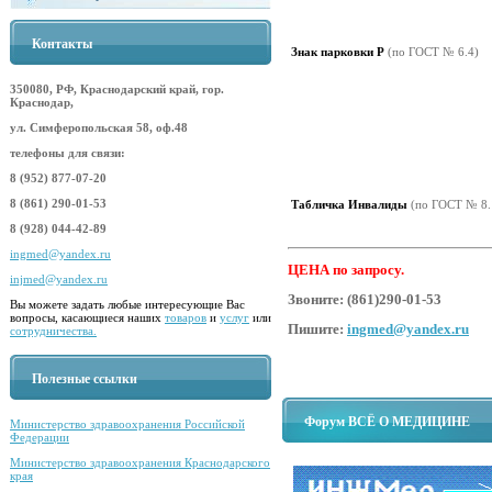
Контакты
Знак парковки Р
(по ГОСТ № 6.4)
350080, РФ, Краснодарский край, гор.
Краснодар,
ул. Симферопольская 58, оф.48
телефоны для связи:
8 (952) 877-07-20
8 (861) 290-01-53
Табличка Инвалиды
(по ГОСТ № 8.
8 (928) 044-42-89
ingmed@yandex.ru
ЦЕНА по запросу.
injmed@yandex.ru
Звоните:
(861)290-01-53
Вы можете задать любые интересующие Вас
вопросы, касающиеся наших
товаров
и
услуг
или
Пишите:
ingmed@yandex.ru
сотрудничества.
Полезные ссылки
Форум ВСЁ О МЕДИЦИНЕ
Министерство здравоохранения Российской
Федерации
Министерство здравоохранения Краснодарского
края