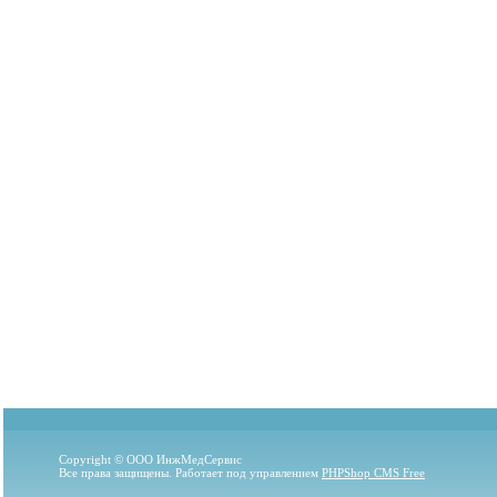
Copyright © ООО ИнжМедСервис
Все права защищены. Работает под управлением
PHPShop CMS Free