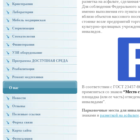
разметка на асфальте, сделанная
Криотерапия
Для соблюдения Федерального за
именно выполнения его пункта о
Лаборатория
вблизи объектов массового посе
Мебель медицинская
стоянке возле предприятий торг
культурно-зрелищных учреждени
Стерилизация
инвалидов..
Стоматология
Физиотерапия
УЗИ оборудование
Программа ДОСТУПНАЯ СРЕДА
Реабилитация
Ремонт медтехники
В соответствии с ГОСТ 23457-86 
О нас
применяться со знаком
“Место с
площадка (или ее часть) отведе
Новости
инвалидами”.
Отзывы
Парковочные места для инвал
Полезные ссылки
знаками и
разметкой на асфальте
.
Форма связи
Карта сайта
Фотогалерея