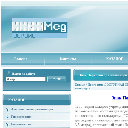
Главная
Контакты
КАТАЛОГ
Поиск по сайту:
Знак Парковка для инвалидов
Главная
/
Программа ДОСТУПНАЯ С
инвалидов
Знак П
КАТАЛОГ
Территория каждого учреждени
Анестезиология, реанимация
парковочными местами для люде
соответствии со стандартами 
Гидротерапия
для людей с инвалидностью явля
Бальнеология
3,5 метра), специальный знак «П