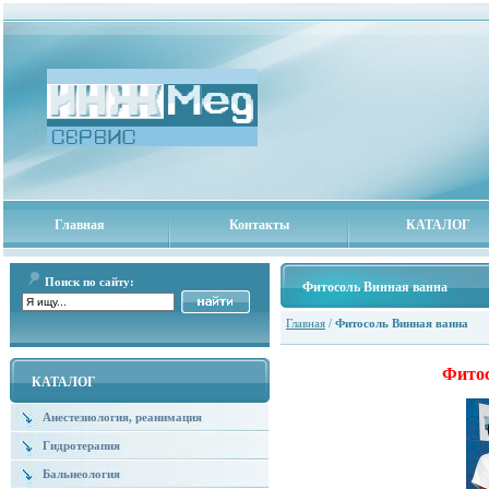
Главная
Контакты
КАТАЛОГ
Поиск по сайту:
Фитосоль Винная ванна
Главная
/
Фитосоль Винная ванна
Фитос
КАТАЛОГ
Анестезиология, реанимация
Гидротерапия
Бальнеология