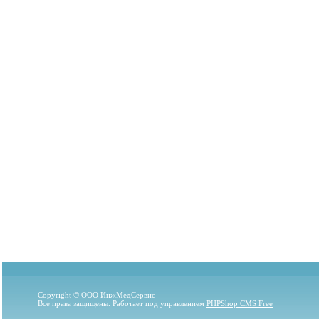
Copyright © ООО ИнжМедСервис
Все права защищены. Работает под управлением
PHPShop CMS Free