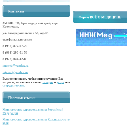
Контакты
Форум ВСЁ О МЕДИЦИНЕ
350080, РФ, Краснодарский край, гор.
Краснодар,
ул. Симферопольская 58, оф.48
телефоны для связи:
8 (952) 877-07-20
8 (861) 290-01-53
8 (928) 044-42-89
ingmed@yandex.ru
injmed@yandex.ru
Вы можете задать любые интересующие Вас
вопросы, касающиеся наших
товаров
и
услуг
или
сотрудничества.
Полезные ссылки
Министерство здравоохранения Российской
Федерации
Министерство здравоохранения Краснодарского
края