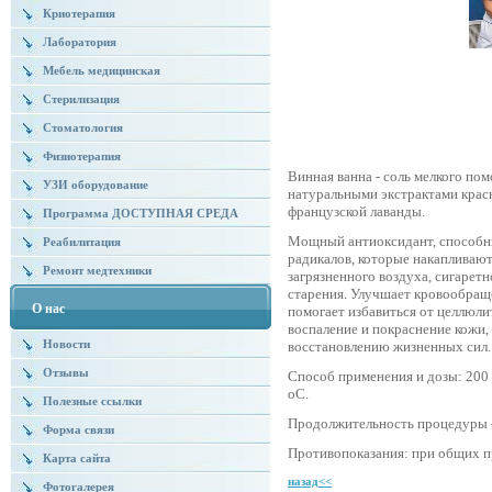
Криотерапия
Лаборатория
Мебель медицинская
Стерилизация
Стоматология
Физиотерапия
Винная ванна - соль мелкого по
УЗИ оборудование
натуральными экстрактами крас
французской лаванды.
Программа ДОСТУПНАЯ СРЕДА
Мощный антиоксидант, способны
Реабилитация
радикалов, которые накапливают
Ремонт медтехники
загрязненного воздуха, сигаретн
старения. Улучшает кровообраще
О нас
помогает избавиться от целлюл
воспаление и покраснение кожи,
Новости
восстановлению жизненных сил.
Отзывы
Способ применения и дозы: 200 г
оС.
Полезные ссылки
Продолжительность процедуры –
Форма связи
Противопоказания: при общих п
Карта сайта
назад<<
Фотогалерея