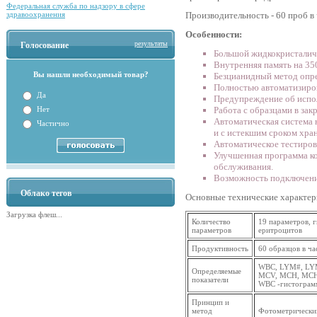
Федеральная служба по надзору в сфере
Производительность - 60 проб в 
здравоохранения
Особенности:
результаты
Голосование
Большой жидкокристалич
Внутренняя память на 350
Вы нашли необходимый товар?
Безцианидный метод опре
Полностью автоматизиров
Да
Предупреждение об испо
Работа с образцами в за
Нет
Автоматическая система 
Частично
и с истекшим сроком хра
Автоматическое тестиров
Улучшенная программа ко
обслуживания.
Возможность подключени
Облако тегов
Основные технические характер
Загрузка флеш...
Количество
19 параметров, 
параметров
еритроцитов
Продуктивность
60 образцов в ча
WBC, LYM#, LY
Определяемые
MCV, MCH, MCHC
показатели
WBC -гистогра
Принцип и
метод
Фотометрически