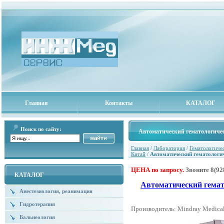
Главная
Контакты
КАТАЛОГ
Поиск по сайту:
Автоматический гематологичес
Главная
/
Лаборатория
/
Гематологиче
Китай
/
Автоматический гематологич
ЦЕНА по запросу.
Звоните
8(92
КАТАЛОГ
Автоматический гемат
Анестезиология, реанимация
Гидротерапия
Производитель: Mindray Medical 
Бальнеология