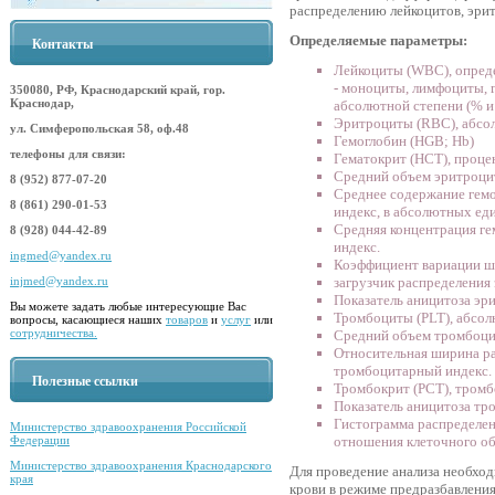
распределению лейкоцитов, эри
Определяемые параметры:
Контакты
Лейкоциты (WBC), опреде
- моноциты, лимфоциты, 
350080, РФ, Краснодарский край, гор.
Краснодар,
абсолютной степени (% и 
Эритроциты (RBC), абсол
ул. Симферопольская 58, оф.48
Гемоглобин (HGB; Hb)
телефоны для связи:
Гематокрит (HCT), проце
Средний объем эритроцит
8 (952) 877-07-20
Среднее содержание гем
8 (861) 290-01-53
индекс, в абсолютных ед
Средняя концентрация г
8 (928) 044-42-89
индекс.
ingmed@yandex.ru
Коэффициент вариации ш
загрузчик распределения
injmed@yandex.ru
Показатель аницитоза эр
Вы можете задать любые интересующие Вас
Тромбоциты (PLT), абсол
вопросы, касающиеся наших
товаров
и
услуг
или
сотрудничества.
Средний объем тромбоци
Относительная ширина р
тромбоцитарный индекс.
Полезные ссылки
Тромбокрит (PCT), тром
Показатель аницитоза тр
Гистограмма распределен
Министерство здравоохранения Российской
отношения клеточного об
Федерации
Министерство здравоохранения Краснодарского
Для проведение анализа необход
края
крови в режиме предразбавления