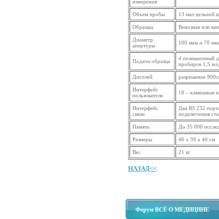
измерения
Объем пробы
13 мкл цельной 
Образцы
Венозная или ка
Диаметр
100 мкм и 70 мк
апертуры
4 позиционный де
Подача образца
пробирок 1,5 мл,
Дисплей
разрешение 800x
Интерфейс
18 – клавишная 
пользователя
Интерфейс
Два RS 232 порт
связи
подключения ста
Память
До 35 000 иссле
Размеры
46 х 39 х 40 см
Вес
21 кг
НАЗАД<<
Форум ВСЁ О МЕДИЦИНЕ