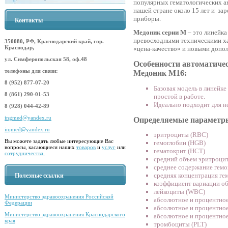
популярных гематологических ан
нашей стране около 15 лет и за
приборы.
Контакты
Медоник серии М
– это линейка
превосходными техническими х
350080, РФ, Краснодарский край, гор.
Краснодар,
«цена-качество» и новыми допо
ул. Симферопольская 58, оф.48
Особенности автоматичес
телефоны для связи:
Медоник
M16:
8 (952) 877-07-20
Базовая модель в линейке
8 (861) 290-01-53
простой в работе.
Идеально подходит для н
8 (928) 044-42-89
ingmed@yandex.ru
Определяемые параметры
injmed@yandex.ru
эритроциты (RBC)
Вы можете задать любые интересующие Вас
гемоглобин (HGB)
вопросы, касающиеся наших
товаров
и
услуг
или
гематокрит (HCT)
сотрудничества.
средний объем эритроци
среднее содержание гемо
средняя концентрация ге
Полезные ссылки
коэффициент вариации о
лейкоциты (WBC)
Министерство здравоохранения Российской
абсолютное и процентно
Федерации
абсолютное и процентно
Министерство здравоохранения Краснодарского
абсолютное и процентно
края
тромбоциты (PLT)