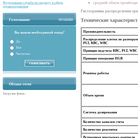
средний объем тромбоци
Федеральная служба по надзору в сфере
здравоохранения
Гистограммы распределения эри
результаты
Голосование
Технические характерист
Производительность
Вы нашли необходимый товар?
Распределение клеток по размерам
Да
PLT, RBC, WBC
Нет
Принцип подсчета RBC, PLT, WBC
Частично
Принцип измерения HGB
Режимы работы
Облако тегов
Загрузка флеш...
Объем крови
Система дозирования
Количество каналов счета
Количество реагентов
Встроенная программа контроля