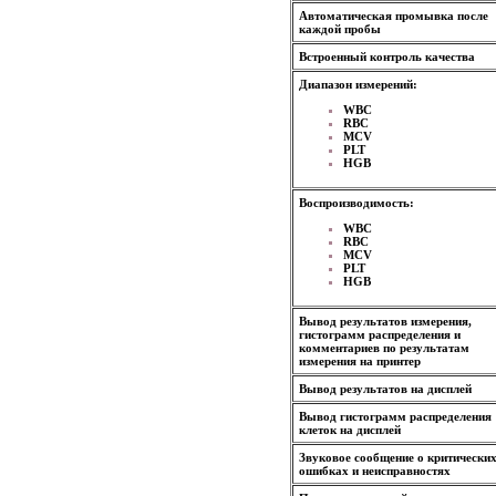
Автоматическая промывка после
каждой пробы
Встроенный контроль качества
Диапазон измерений:
WBC
RBC
MCV
PLT
HGB
Воспроизводимость:
WBC
RBC
MCV
PLT
HGB
Вывод результатов измерения,
гистограмм распределения и
комментариев по результатам
измерения на принтер
Вывод результатов на дисплей
Вывод гистограмм распределения
клеток на дисплей
Звуковое сообщение о критически
ошибках и неисправностях