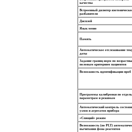
качества
Встроенный дилютер изотоническо
разбавителя
Дисплей
Язык меню
Память
Автоматическое отслеживание те
даты
Задание границ норм по возрастн
половым критериям пациентов
Возможность идентификации проб 
Программы калибровки по отдел
параметрам и режимам
Автоматический контроль состоян
узлов и агрегатов прибора
«Спящий» режим
Возможность (по PLT) автоматиче
вычитания фона реагентов