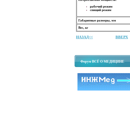
рабочий режим
спящий режим
Габаритные размеры, мм
Вес, кг
НАЗАД<<
ВВЕРХ
Форум ВСЁ О МЕДИЦИНЕ
Copyright © ООО ИнжМедСервис
Все права защищены. Работает под управлением
PHPShop CMS Free