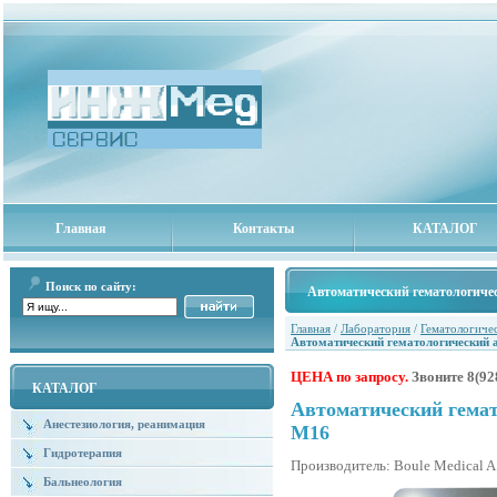
Главная
Контакты
КАТАЛОГ
Поиск по сайту:
Автоматический гематологиче
Главная
/
Лаборатория
/
Гематологиче
Автоматический гематологический 
ЦЕНА по запросу.
Звоните
8(92
КАТАЛОГ
Автоматический гемат
Анестезиология, реанимация
М16
Гидротерапия
Производитель: Boule Medical A
Бальнеология