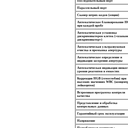
Последовательный порт
Параллельный порт
Сканер штрих-кодов (опция)
Автоматическое бланкирование 
при каждой пробе
Автоматическая установка
дискриминаторов клеток («плава
дискриминатор»)
Автоматическая ультразвуковая
очистка и промывка апертуры
Автоматическое определение и
индикация засорения апертуры
Автоматическая индикация низког
уровня реагентов в емкостях
Коррекция HGB (гемоглобин) при
высоких значениях WBC (концент
лейкоцитов)
Встроенная программа контроля
качества
Представление и обработка
контрольных данных
Гарантийный срок эксплуатации
Напряжение
Потребляемая мощность: