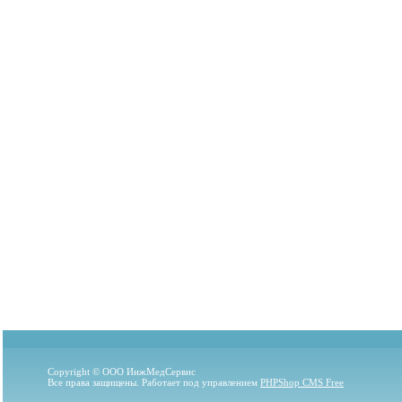
Copyright © ООО ИнжМедСервис
Все права защищены. Работает под управлением
PHPShop CMS Free