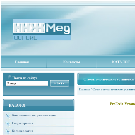
Главная
Контакты
КАТАЛОГ
Поиск по сайту:
Стоматологические установки
Главная
/
Стоматологические устано
ProFeel+ Устан
КАТАЛОГ
Анестезиология, реанимация
Гидротерапия
Бальнеология