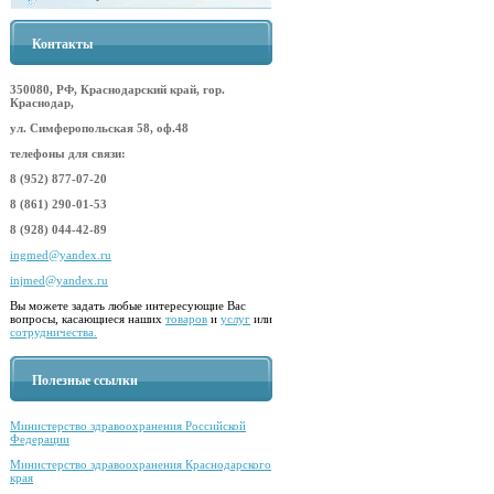
Контакты
350080, РФ, Краснодарский край, гор.
Краснодар,
ул. Симферопольская 58, оф.48
телефоны для связи:
8 (952) 877-07-20
8 (861) 290-01-53
8 (928) 044-42-89
ingmed@yandex.ru
injmed@yandex.ru
Вы можете задать любые интересующие Вас
вопросы, касающиеся наших
товаров
и
услуг
или
сотрудничества.
Полезные ссылки
Министерство здравоохранения Российской
Федерации
Министерство здравоохранения Краснодарского
края