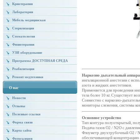
Криотерапия
Лаборатория
Мебель медицинская
Стерилизация
Стоматология
Физиотерапия
УЗИ оборудование
Программа ДОСТУПНАЯ СРЕДА
Реабилитация
Наркозно дыхательный аппара
Ремонт медтехники
ингаляционной анестезии с испо
азота и жидких анестетиков.
О нас
Применяется для проведения инг
тела более 10 кг. Существует в
Новости
Совместно с наркозно-дыхатель
мониторы слежения, системы кон
Отзывы
Полезные ссылки
Основное устройство
Тип контура полуоткрытый, по
Форма связи
Подача газов O2 / N2O с давлени
Карта сайта
Флоуметр двухтрубочный O2 / N2
обеспечивающей концентрацию 
Фотогалерея