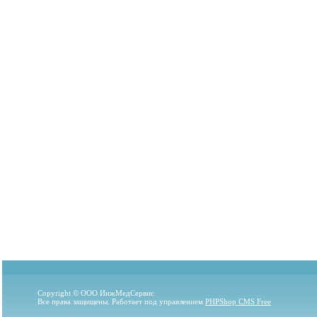
Copyright © ООО ИнжМедСервис
Все права защищены. Работает под управлением
PHPShop CMS Free