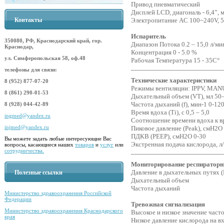
Привод пневматический
Дисплей LCD, диагональ - 6,4”,
Электропитание AC 100~240V, 5
Контакты
Испаритель
350080, РФ, Краснодарский край, гор.
Диапазон Потока 0.2 – 15,0 л/ми
Краснодар,
Концентрация 0 - 5.0 %
ул. Симферопольская 58, оф.48
Рабочая Температура 15 - 35С°
телефоны для связи:
Технические характеристики
8 (952) 877-07-20
Режимы вентиляции: IPPV, MA
8 (861) 290-01-53
Дыхательный объем (VT), мл 50
Частота дыханий (f), мин-1 0-12
8 (928) 044-42-89
Время вдоха (Ti), с 0,5 – 5,0
ingmed@yandex.ru
Соотношение времени вдоха к вре
injmed@yandex.ru
Пиковое давление (Peak), смН2О 
ПДКВ (PEEP), смН2О 0-30
Вы можете задать любые интересующие Вас
Экстренная подача кислорода, л
вопросы, касающиеся наших
товаров
и
услуг
или
сотрудничества.
Мониторирование респираторн
Давление в дыхательных путях (
Полезные ссылки
Дыхательный объем
Частота дыханий
Министерство здравоохранения Российской
Федерации
Тревожная сигнализация
Министерство здравоохранения Краснодарского
Высокое и низкое значение час
края
Низкое давление кислорода на в