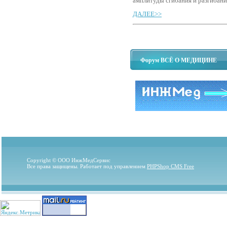
амплитуды сгибания и разгибани
ДАЛЕЕ>>
Форум ВСЁ О МЕДИЦИНЕ
Copyright © ООО ИнжМедСервис
Все права защищены. Работает под управлением
PHPShop CMS Free