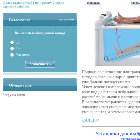
Федеральная служба по надзору в сфере
здравоохранения
результаты
Голосование
Вы нашли необходимый товар?
Да
Нет
Частично
Подводное вытяжение или тракц
методов лечения опорно-двигате
уже больше пятидесяти лет.
Облако тегов
Успех лечения комплексами подв
воде под действием небольшой н
Загрузка флеш...
расслабление мышц и растягиван
В результате устраняется сдавл
ликвидируется смещение межпоз
уменьшаются, а затем и совсем 
ДАЛЕЕ>>
Установка для выб
суперма