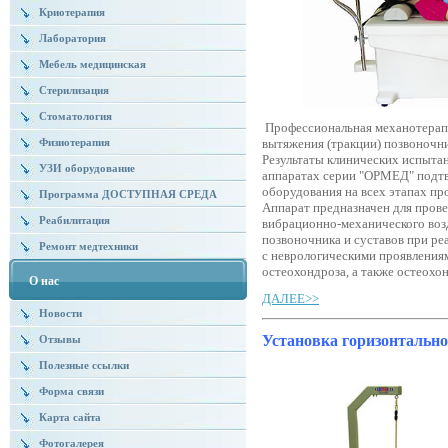
Криотерапия
Лаборатория
Мебель медицинская
Стерилизация
Стоматология
Профессиональная механотерапе
вытяжения (тракции) позвоночни
Физиотерапия
Результаты клинических испыта
УЗИ оборудование
аппаратах серии "ОРМЕД" подт
оборудования на всех этапах пр
Программа ДОСТУПНАЯ СРЕДА
Аппарат предназначен для пров
Реабилитация
вибрационно-механического воз
позвоночника и суставов при ре
Ремонт медтехники
с неврологическими проявления
остеохондроза, а также остеохон
О нас
ДАЛЕЕ>>
Новости
Установка горизонтальн
Отзывы
Полезные ссылки
Форма связи
Карта сайта
Фотогалерея