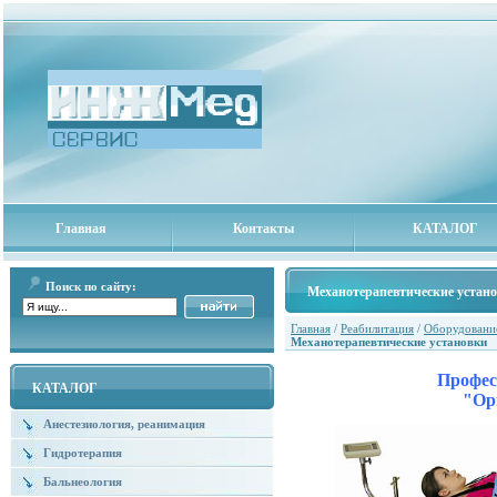
Главная
Контакты
КАТАЛОГ
Поиск по сайту:
Механотерапевтические устан
Главная
/
Реабилитация
/
Оборудование
Механотерапевтические установки
Профес
КАТАЛОГ
"Ор
Анестезиология, реанимация
Гидротерапия
Бальнеология