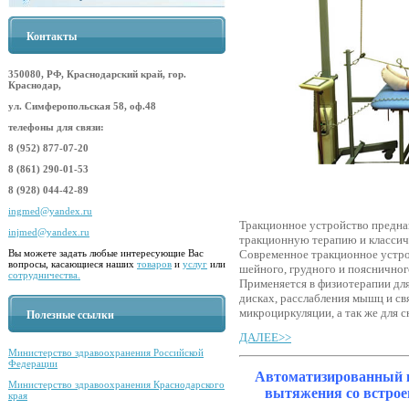
Контакты
350080, РФ, Краснодарский край, гор.
Краснодар,
ул. Симферопольская 58, оф.48
телефоны для связи:
8 (952) 877-07-20
8 (861) 290-01-53
8 (928) 044-42-89
ingmed@yandex.ru
Тракционное устройство предна
injmed@yandex.ru
тракционную терапию и классич
Вы можете задать любые интересующие Вас
Современное тракционное устро
вопросы, касающиеся наших
товаров
и
услуг
или
шейного, грудного и поясничног
сотрудничества.
Применяется в физиотерапии дл
дисках, расслабления мышц и св
микроциркуляции, а так же для 
Полезные ссылки
ДАЛЕЕ>>
Министерство здравоохранения Российской
Федерации
Автоматизированный к
Министерство здравоохранения Краснодарского
вытяжения со встрое
края