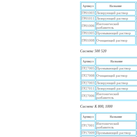
Артикул
Название
ГР01003
Лизирующий раствор
ГР01011
Лизирующий раствор
Изотонический
ГР01006
разбавитель
ГР01005
Промывающий раствор
ГР01008
Очищающий раствор
Сисмекс 500 520
Артикул
Название
ГР27005
Промывающий раствор
ГР27008
Очищающий раствор
ГР27003
Лизирующий раствор
ГР27011
Лизирующий раствор
Изотонический
ГР27006
разбавитель
Сисмекс К 800, 1000
Артикул
Название
Изотонический
ГР17001
разбавитель
ГР17009
Промывающий раствор