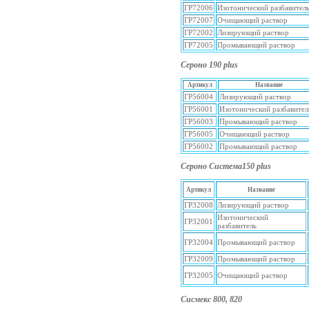
ГР72006
Изотонический разбавител
ГР72007
Очищающий раствор
ГР72002
Лизирующий раствор
ГР72005
Промывающий раствор
Сероно 190 plus
Артикул
Название
ГР56004
Лизирующий раствор
ГР56001
Изотонический разбавител
ГР56003
Промывающий раствор
ГР56005
Очищающий раствор
ГР56002
Промывающий раствор
Сероно Система150 plus
Артикул
Название
ГР32008
Лизирующий раствор
Изотонический
ГР32001
разбавитель
ГР32004
Промывающий раствор
ГР32009
Промывающий раствор
ГР32005
Очищающий раствор
Сисмекс 800, 820