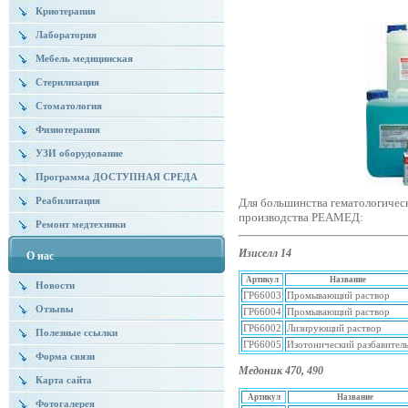
Криотерапия
Лаборатория
Мебель медицинская
Стерилизация
Стоматология
Физиотерапия
УЗИ оборудование
Программа ДОСТУПНАЯ СРЕДА
Реабилитация
Для большинства гематологичес
производства РЕАМЕД:
Ремонт медтехники
Изиселл 14
О нас
Артикул
Название
Новости
ГР66003
Промывающий раствор
Отзывы
ГР66004
Промывающий раствор
ГР66002
Лизирующий раствор
Полезные ссылки
ГР66005
Изотонический разбавител
Форма связи
Медоник 470, 490
Карта сайта
Артикул
Название
Фотогалерея