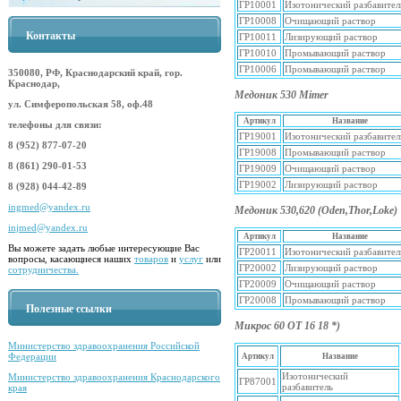
ГР10001
Изотонический разбавител
ГР10008
Очищающий раствор
Контакты
ГР10011
Лизирующий раствор
ГР10010
Промывающий раствор
ГР10006
Промывающий раствор
350080, РФ, Краснодарский край, гор.
Краснодар,
Медоник 530 Mimer
ул. Симферопольская 58, оф.48
Артикул
Название
телефоны для связи:
ГР19001
Изотонический разбавител
8 (952) 877-07-20
ГР19008
Промывающий раствор
8 (861) 290-01-53
ГР19009
Очищающий раствор
ГР19002
Лизирующий раствор
8 (928) 044-42-89
ingmed@yandex.ru
Медоник 530,620 (Oden,Thor,Loke)
injmed@yandex.ru
Артикул
Название
Вы можете задать любые интересующие Вас
ГР20011
Изотонический разбавител
вопросы, касающиеся наших
товаров
и
услуг
или
ГР20002
Лизирующий раствор
сотрудничества.
ГР20009
Очищающий раствор
ГР20008
Промывающий раствор
Полезные ссылки
Микрос 60 ОТ 16 18 *)
Министерство здравоохранения Российской
Федерации
Артикул
Название
Изотонический
Министерство здравоохранения Краснодарского
ГР87001
разбавитель
края