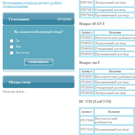
Федеральная служба по надзору в сфере
ГР87002
Лизирующий раствор
здравоохранения
ГР87003
Очищающий раствор
ГР87004
Промывающий раствор
результаты
Голосование
Микрос 60 ОТ 8
Вы нашли необходимый товар?
Артикул
Название
ГР48001
Изотонический разбавител
Да
ГР48003
Лизирующий раствор
Нет
ГР48004
Очищающий раствор
Частично
ГР48002
Промывающий раствор
Микрос от 8
Артикул
Название
ГР28001
Изотонический разбавител
Облако тегов
ГР28002
Промывающий раствор
ГР28004
Очищающий раствор
Загрузка флеш...
ГР28006
Лизирующий раствор
НС 5710 (Exell 5710)
Артикул
Название
Изотонический
ГР37006
разбавитель
ГР37010
Промывающий раствор