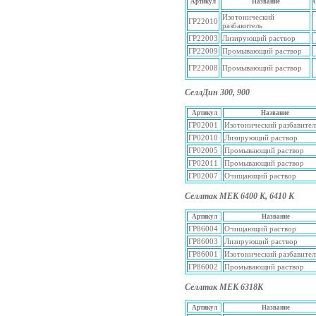
Артикул
Название
Изотонический
ГР22010
разбавитель
ГР22003
Лизирующий раствор
ГР22009
Промывающий раствор
ГР22008
Промывающий раствор
СеллДин 300, 900
Артикул
Название
ГР02001
Изотонический разбавител
ГР02010
Лизирующий раствор
ГР02005
Промывающий раствор
ГР02011
Промывающий раствор
ГР02007
Очищающий раствор
Селлтак МЕК 6400 K, 6410 К
Артикул
Название
ГР86004
Очищающий раствор
ГР86003
Лизирующий раствор
ГР86001
Изотонический разбавител
ГР86002
Промывающий раствор
Селлтак МЕК 6318К
Артикул
Название