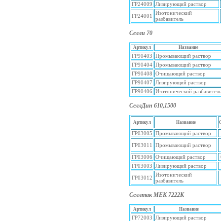
ГР24009
Лизирующий раствор
Изотонический
ГР24001
разбавитель
Селли 70
Артикул
Название
ГР90403
Промывающий раствор
ГР90404
Промывающий раствор
ГР90408
Очищающий раствор
ГР90407
Лизирующий раствор
ГР90406
Изотонический разбавител
СеллДин 610,1500
Артикул
Название
ГР03005
Промывающий раствор
ГР03011
Промывающий раствор
ГР03006
Очищающий раствор
ГР03003
Лизирующий раствор
Изотонический
ГР03012
разбавитель
Селлтак МЕК 7222К
Артикул
Название
ГР72003
Лизирующий раствор