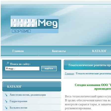
Главная
Контакты
КАТАЛОГ
Поиск по сайту:
Гематологические реагенты п
Главная
/
Гематологические реагент
Сегодня компания ООО "
КАТАЛОГ
производите
Анестезиология, реанимация
Весь технологический цикл осущ
В целях обеспечения качества вс
Гидротерапия
контроля сырья и тары, и закан
Бальнеология
регламентированы.