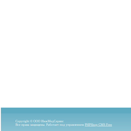
Copyright © ООО ИнжМедСервис
Все права защищены. Работает под управлением
PHPShop CMS Free