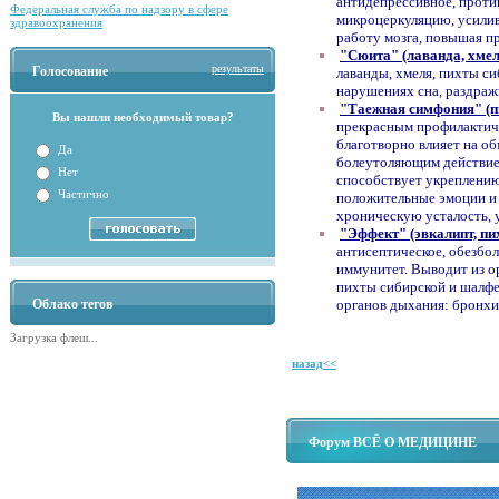
антидепрессивное, проти
Федеральная служба по надзору в сфере
микроцеркуляцию, усилив
здравоохранения
работу мозга, повышая п
"Сюита" (лаванда, хмел
результаты
Голосование
лаванды, хмеля, пихты с
нарушениях сна, раздраж
"Таежная симфония" (пи
Вы нашли необходимый товар?
прекрасным профилактиче
благотворно влияет на об
Да
болеутоляющим действием
Нет
способствует укреплению
Частично
положительные эмоции и 
хроническую усталость, у
"Эффект" (эвкалипт, пи
антисептическое, обезбо
иммунитет. Выводит из о
пихты сибирской и шалф
органов дыхания: бронхи
Облако тегов
Загрузка флеш...
назад<<
Форум ВСЁ О МЕДИЦИНЕ