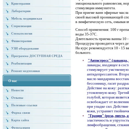
эмоционального равновесия, нор
Криотерапия
стимуляции иммунитета.
Лаборатория
При приеме ванн эфирные масла 
своей высокой проникающей спо
Мебель медицинская
в лимфатическую сеть, омывая в
Стерилизация
Способ применения: 100 г препа
Стоматология
воды 35-37С.
Длительность приема ванны 10 -
Физиотерапия
Процедуры проводится через ден
На курс рекомендуется 10 - 15 в
УЗИ оборудование
больного.
Программа ДОСТУПНАЯ СРЕДА
"Антистресс" (лаванда
Реабилитация
лаванды, входящее в сост
стимулирует умственную 
Ремонт медтехники
антидепрессантом. Второ
масло мандарина восстана
О нас
бессонницу, гасит раздр
Действие на кожу: разгл
Новости
утомленную кожу. Трети
голубой, которая являет
Отзывы
освобождает от волнения
Полезные ссылки
при упадке сил. Действие
кожи, устраняет гнойнич
Форма связи
"Грация" (роза, пихта, 
эластичность и упругост
Карта сайта
лимфообращения, сглажив
Фотогалерея