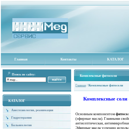
Главная
Контакты
КАТАЛОГ
Поиск по сайту:
Комплексные фитосоли
Главная
/
Комплексные фитосоли
Комплексные соли
КАТАЛОГ
Анестезиология, реанимация
Основным компонентом
фитосо
Гидротерапия
(эфирные масла). Главными свой
антисептическая, антимикробная
Бальнеология
Эфирные масла успешно использ