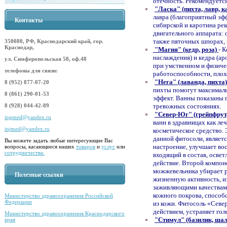
отечность. Рекомендуетс
"Ласка" (пихта, лавр, 
лавра (благоприятный эфф
Контакты
сибирской и каротина ре
двигательного аппарата: 
также пяточных шпорах, 
350080, РФ, Краснодарский край, гор.
Краснодар,
"Магия" (кедр, роза)
- 
наслаждения) и кедра (а
ул. Симферопольская 58, оф.48
при умственном и физиче
телефоны для связи:
работоспособности, плох
"Нега" (лаванда, пихта)
8 (952) 877-07-20
пихты помогут максимал
8 (861) 290-01-53
эффект. Ванны показаны п
тревожных состояниях.
8 (928) 044-42-89
"Север-Юг" (грейпфрут
ingmed@yandex.ru
ванн в здравницах как ле
injmed@yandex.ru
косметическое средство. 
данной фитосоли, являет
Вы можете задать любые интересующие Вас
настроение, улучшает во
вопросы, касающиеся наших
товаров
и
услуг
или
сотрудничества.
входящий в состав, освет
действие. Второй компон
можжевельника убирает р
Полезные ссылки
жизненную активность, из
заживляющими качествами
кожного покрова, способ
Министерство здравоохранения Российской
Федерации
из кожи. Фитосоль «Сев
действием, устраняет гол
Министерство здравоохранения Краснодарского
"Стимул" (базилик, шал
края