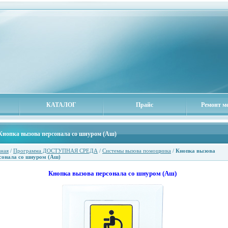
КАТАЛОГ
Прайс
Ремонт м
Кнопка вызова персонала со шнуром (Аш)
вная
/
Программа ДОСТУПНАЯ СРЕДА
/
Системы вызова помощника
/
Кнопка вызова
сонала со шнуром (Аш)
Кнопка вызова персонала со шнуром (Аш)