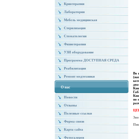
Криотерапия
Лаборатория
Мебель медицинская
Стерилизация
Стоматология
Физиотерапия
УЗИ оборудование
Программа ДОСТУПНАЯ СРЕДА
Реабилитация
Во 
Ремонт медтехники
(на
кот
два
О нас
Кно
Габ
Кно
Новости
по 
раз
Отзывы
ЦЕН
Полезные ссылки
Зво
Форма связи
Пи
Карта сайта
Фотогалерея