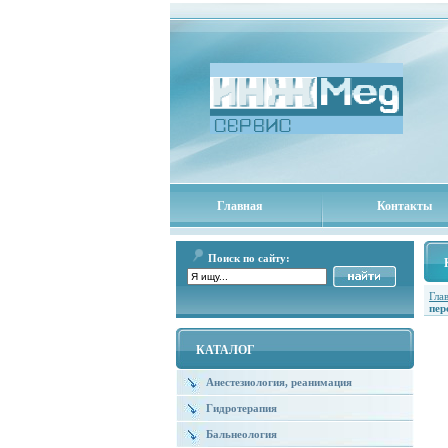
Главная
Контакты
Поиск по сайту:
Гла
пер
КАТАЛОГ
Анестезиология, реанимация
Гидротерапия
Бальнеология