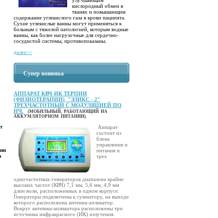
кислородный обмен в
тканях и повышающим
содержание углекислого газа в крови пациента.
Сухие углекислые ванны могут применяться к
больным с тяжелой патологией, которым водные
ванны, как более нагрузочные для сердечно-
сосудистой системы, противопоказаны.
далее>>
Супер новинка
АППАРАТ КВЧ-ИК ТЕРПИИ
(ФИЗИОТЕРАПИИ) "ЭЛИКС - 2"
ТРЕХЧАСТОТНЫЙ С МОДУЛЯЦИЕЙ ПО
НЧ.
(МОБИЛЬНЫЙ, РАБОТАЮЩИЙ НА
АККУМЛЯТОРНОМ ПИТАНИИ).
т
Аппарат
состоит из
блока
управления и
рии
питания и
а
трех
одночастотных генераторов диапазона крайне
высоких частот (КВЧ) 7,1 мм, 5,6 мм, 4,9 мм
длин волн, расположенных в одном корпусе.
Генераторы подключены к сумматору, на выходе
которого расположена антенна-апликатор.
Вокруг антенны-апликатора расположены три
источника инфракрасного (ИК) излучения.