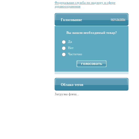
Федеральная служба по надзору в сфере
здравоохранения
результаты
Голосование
Вы нашли необходимый товар?
Да
Нет
Частично
Облако тегов
Загрузка флеш...