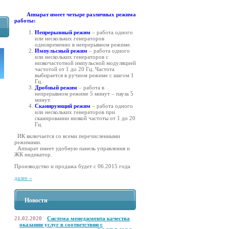
Аппарат имеет
четыре различных режима
работы:
Непрерывный режим
– работа одного
или нескольких генераторов
одновременно в непрерывном режиме.
Импульсный режим
– работа одного
или нескольких генераторов с
низкочастотной импульсной модуляцией
частотой от 1 до 20 Гц. Частота
выбирается в ручном режиме с шагом 1
Гц.
Дробный режим
– работа в
непрерывном режиме 5 минут – пауза 5
минут.
Сканирующий режим
– работа одного
или нескольких генераторов при
сканировании низкой частоты от 1 до 20
Гц.
ИК включается со всеми перечисленными
режимами.
Аппарат имеет удобную панель управления и
ЖК индикатор.
Производство и продажа будет с 06.2015 года
далее »
Новости
21.02.2020
Система менеджмента качества
оказания услуг в соответствии с