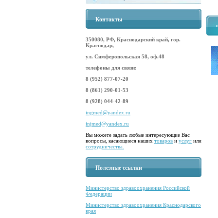
Контакты
350080, РФ, Краснодарский край, гор.
Краснодар,
ул. Симферопольская 58, оф.48
телефоны для связи:
8 (952) 877-07-20
8 (861) 290-01-53
8 (928) 044-42-89
ingmed@yandex.ru
injmed@yandex.ru
Вы можете задать любые интересующие Вас
вопросы, касающиеся наших
товаров
и
услуг
или
сотрудничества.
Полезные ссылки
Министерство здравоохранения Российской
Федерации
Министерство здравоохранения Краснодарского
края