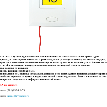
всех зонах здания, где посетитель с инвалидностью может остаться на время один
пример, в санитарных комнатах), рекомендуется размещать кнопку вызова со шнуром,
орая даст возможность вызвать помощь даже в случае, если человек упал. Кнопка имее
 способа активации: шнур для вызова, кнопка на лицевой стороне панели.
пка вызова со шнуром
ариты кнопки: 85х85х18 мм.
пки вызова помощника устанавливаются во всех зонах здания и прилегающей террито
наиболее вероятным путям следования людей с инвалидностью. Рядом с кнопкой вызов
мещается специальная информационная табличка.
А по запросу.
ните:
(861)290-01-53
шите:
ingmed@yandex.ru