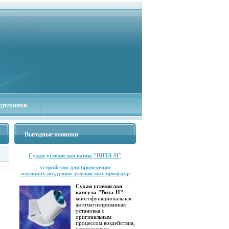
едтехники
Выгодные новинки
Сухая углекислая ванна "ВИТА-Н"
устройство для проведения
тепловых воздушно-углекислых процедур
Сухая углекислая
капсула "Вита-Н"
-
многофункциональная
автоматизированная
установка с
оригинальным
процессом воздействия,
улучшающим