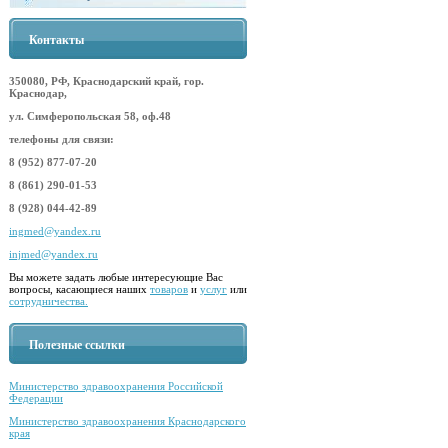
Контакты
350080, РФ, Краснодарский край, гор.
Краснодар,
ул. Симферопольская 58, оф.48
телефоны для связи:
8 (952) 877-07-20
8 (861) 290-01-53
8 (928) 044-42-89
ingmed@yandex.ru
injmed@yandex.ru
Вы можете задать любые интересующие Вас
вопросы, касающиеся наших
товаров
и
услуг
или
сотрудничества.
Полезные ссылки
Министерство здравоохранения Российской
Федерации
Министерство здравоохранения Краснодарского
края