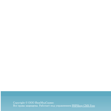
Copyright © ООО ИнжМедСервис
Все права защищены. Работает под управлением
PHPShop CMS Free