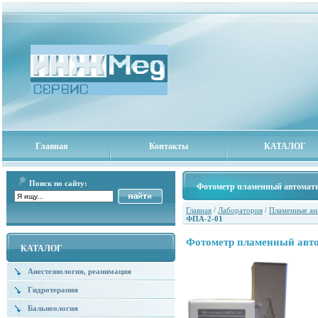
Главная
Контакты
КАТАЛОГ
Поиск по сайту:
Фотометр пламенный автомат
Главная
/
Лаборатория
/
Пламенные ан
ФПА-2-01
Фотометр пламенный авт
КАТАЛОГ
Анестезиология, реанимация
Гидротерапия
Бальнеология