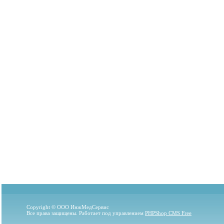
Copyright © ООО ИнжМедСервис
Все права защищены. Работает под управлением
PHPShop CMS Free