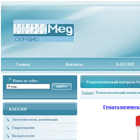
Главная
Контакты
КАТАЛОГ
Поиск по сайту:
Гематологический контроль Str
Главная
/
Гематологический контроль 
Гематологически
КАТАЛОГ
Анестезиология, реанимация
Гидротерапия
Бальнеология