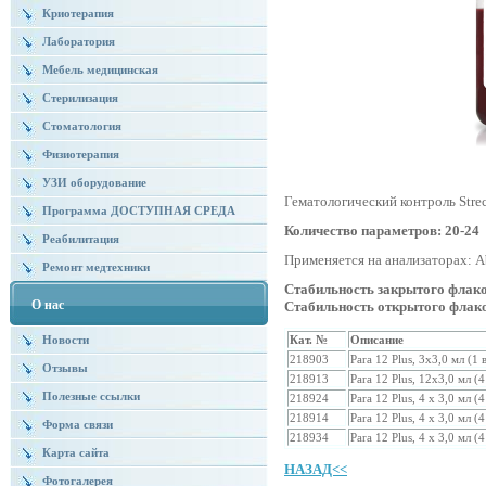
Криотерапия
Лаборатория
Мебель медицинская
Стерилизация
Стоматология
Физиотерапия
УЗИ оборудование
Гематологический контроль Strec
Программа ДОСТУПНАЯ СРЕДА
Количество параметров: 20-24
Реабилитация
Применяется на анализаторах: A
Ремонт медтехники
Стабильность закрытого флако
О нас
Стабильность открытого флако
Кат. №
Описание
Новости
218903
Para 12 Plus, 3х3,0 мл (1
Отзывы
218913
Para 12 Plus, 12х3,0 мл (
Полезные ссылки
218924
Para 12 Plus, 4 х 3,0 мл (
218914
Para 12 Plus, 4 х 3,0 мл 
Форма связи
218934
Para 12 Plus, 4 х 3,0 мл (
Карта сайта
НАЗАД<<
Фотогалерея