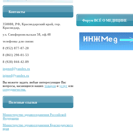
Контакты
Форум ВСЁ О МЕДИЦИНЕ
350080, РФ, Краснодарский край, гор.
Краснодар,
ул. Симферопольская 58, оф.48
телефоны для связи:
8 (952) 877-07-20
8 (861) 290-01-53
8 (928) 044-42-89
ingmed@yandex.ru
injmed@yandex.ru
Вы можете задать любые интересующие Вас
вопросы, касающиеся наших
товаров
и
услуг
или
сотрудничества.
Полезные ссылки
Министерство здравоохранения Российской
Федерации
Министерство здравоохранения Краснодарского
края