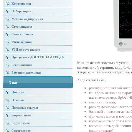
Криотерапия
Лаборатория
Мебель медицинская
Стерилизация
Стоматология
Физиотерапия
УЗИ оборудование
Программа ДОСТУПНАЯ СРЕДА
Может использоваться в услови
Реабилитация
интенсивной терапии, кардиоло
жидкокристаллический дисплей 
Ремонт медтехники
Характеристики:
О нас
русифицированный интер
контроль основных парам
Новости
плетизмограмма, SpO2, Ч
Отзывы
анализ аритмий;
расчет дозировки лекарс
Полезные ссылки
базовый анализ сегмента 
Форма связи
функция записи и воспро
возможность работы в со
Карта сайта
возможность добавления 
(опционально)
Фотогалерея