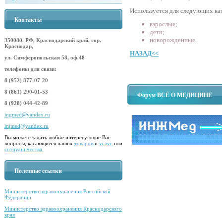
Используется для следующих ка
Контакты
взрослые;
дети;
новорожденные.
350080, РФ, Краснодарский край, гор.
Краснодар,
НАЗАД<<
ул. Симферопольская 58, оф.48
телефоны для связи:
8 (952) 877-07-20
8 (861) 290-01-53
Форум ВСЁ О МЕДИЦИНЕ
8 (928) 044-42-89
ingmed@yandex.ru
injmed@yandex.ru
Вы можете задать любые интересующие Вас
вопросы, касающиеся наших
товаров
и
услуг
или
сотрудничества.
Полезные ссылки
Министерство здравоохранения Российской
Федерации
Министерство здравоохранения Краснодарского
края