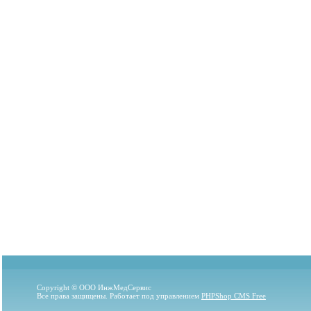
Copyright © ООО ИнжМедСервис
Все права защищены. Работает под управлением
PHPShop CMS Free