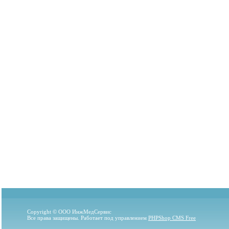
Copyright © ООО ИнжМедСервис
Все права защищены. Работает под управлением
PHPShop CMS Free