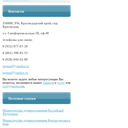
Контакты
350080, РФ, Краснодарский край, гор.
Краснодар,
ул. Симферопольская 58, оф.48
телефоны для связи:
8 (952) 877-07-20
8 (861) 290-01-53
8 (928) 044-42-89
ingmed@yandex.ru
injmed@yandex.ru
Вы можете задать любые интересующие Вас
вопросы, касающиеся наших
товаров
и
услуг
или
сотрудничества.
Полезные ссылки
Министерство здравоохранения Российской
Федерации
Министерство здравоохранения Краснодарского
края