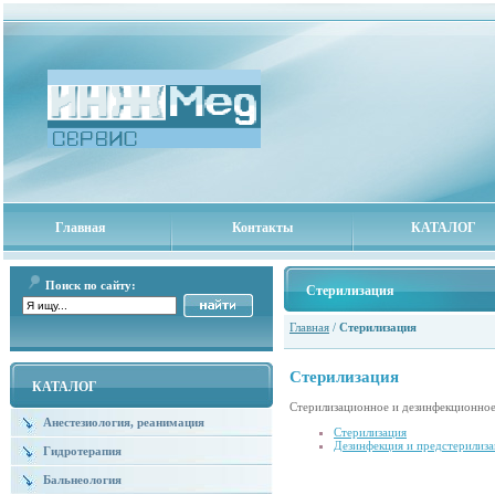
Главная
Контакты
КАТАЛОГ
Поиск по сайту:
Стерилизация
Главная
/
Стерилизация
Стерилизация
КАТАЛОГ
Стерилизационное и дезинфекционно
Анестезиология, реанимация
Стерилизация
Дезинфекция и предстерилиза
Гидротерапия
Бальнеология